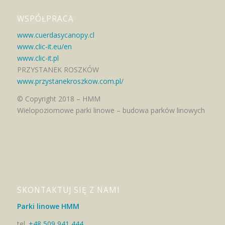
WSPÓŁPRACA
www.cuerdasycanopy.cl
www.clic-it.eu/en
www.clic-it.pl
PRZYSTANEK ROSZKÓW
www.przystanekroszkow.com.pl/
© Copyright 2018 – HMM
Wielopoziomowe parki linowe – budowa parków linowych
SKONTAKTUJ SIĘ Z NAMI
Parki linowe HMM
tel.
+48 509 941 444