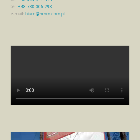
tel.
+48 730 006 298
e-mail:
biuro@hmm.com.pl