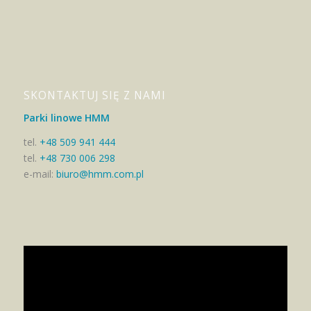
SKONTAKTUJ SIĘ Z NAMI
Parki linowe HMM
tel.
+48 509 941 444
tel.
+48 730 006 298
e-mail:
biuro@hmm.com.pl