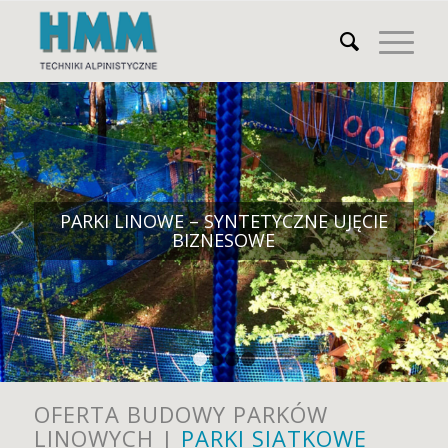
PARKI LINOWE – SYNTETYCZNE UJĘCIE
Next
BIZNESOWE
1
2
3
4
OFERTA BUDOWY PARKÓW
LINOWYCH |
PARKI SIATKOWE