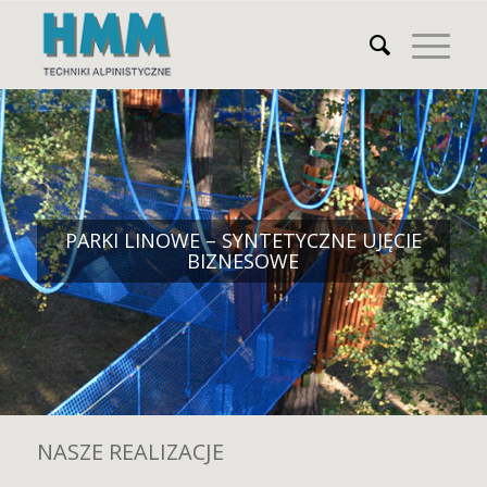
PARKI LINOWE – SYNTETYCZNE UJĘCIE
BIZNESOWE
NASZE REALIZACJE