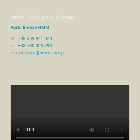
SKONTAKTUJ SIĘ Z NAMI
Parki linowe HMM
tel.
+48 509 941 444
tel.
+48 730 006 298
e-mail:
biuro@hmm.com.pl