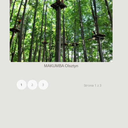
MAKUMBA Olsztyn
1
2
3
Strona 1 z 3