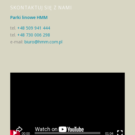
SKONTAKTUJ SIĘ Z NAMI
Parki linowe HMM
tel.
+48 509 941 444
tel.
+48 730 006 298
e-mail:
biuro@hmm.com.pl
00:00
01:04