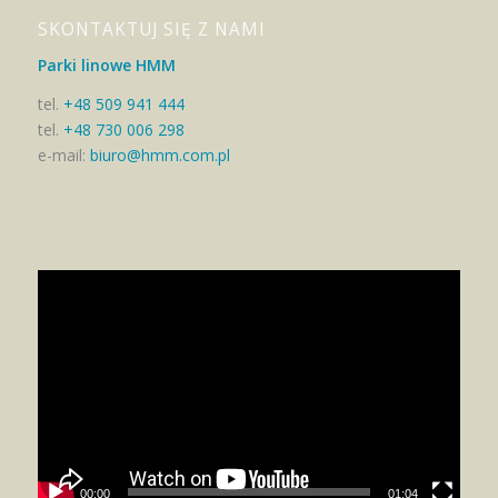
SKONTAKTUJ SIĘ Z NAMI
Parki linowe HMM
tel.
+48 509 941 444
tel.
+48 730 006 298
e-mail:
biuro@hmm.com.pl
00:00
01:04