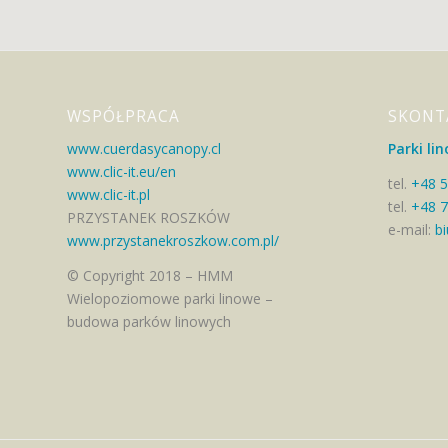
WSPÓŁPRACA
SKONTA
www.cuerdasycanopy.cl
Parki l
www.clic-it.eu/en
tel.
+48 5
www.clic-it.pl
tel.
+48 7
PRZYSTANEK ROSZKÓW
e-mail:
bi
www.przystanekroszkow.com.pl/
© Copyright 2018 – HMM
Wielopoziomowe parki linowe –
budowa parków linowych