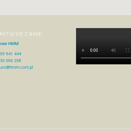
KTUJ SIĘ Z NAMI
inowe HMM
09 941 444
30 006 298
uro@hmm.com.pl