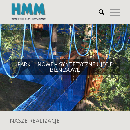
PARKI LINOWE – SYNTETYCZNE UJĘCIE
BIZNESOWE
NASZE REALIZACJE