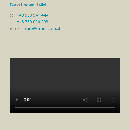
Parki linowe HMM
tel.
+48 509 941 444
tel.
+48 730 006 298
e-mail:
biuro@hmm.com.pl