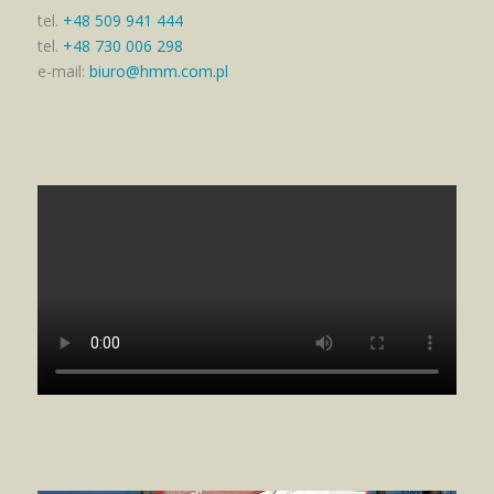
tel.
+48 509 941 444
tel.
+48 730 006 298
e-mail:
biuro@hmm.com.pl