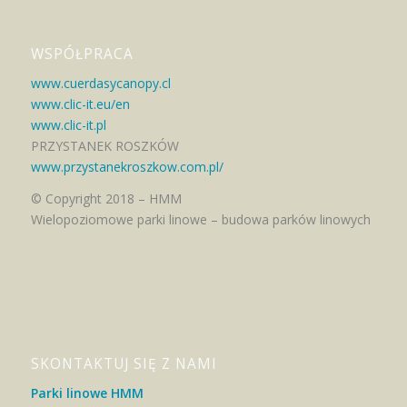
WSPÓŁPRACA
www.cuerdasycanopy.cl
www.clic-it.eu/en
www.clic-it.pl
PRZYSTANEK ROSZKÓW
www.przystanekroszkow.com.pl/
© Copyright 2018 – HMM
Wielopoziomowe parki linowe – budowa parków linowych
SKONTAKTUJ SIĘ Z NAMI
Parki linowe HMM