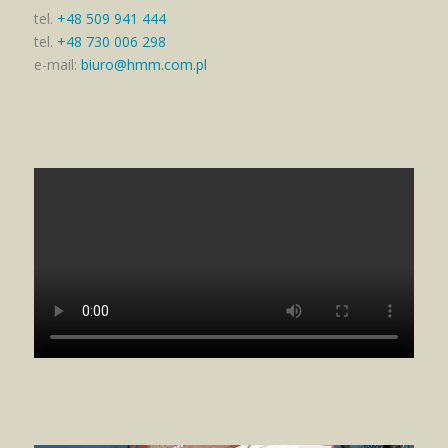
tel.
+48 509 941 444
tel.
+48 730 006 298
e-mail:
biuro@hmm.com.pl