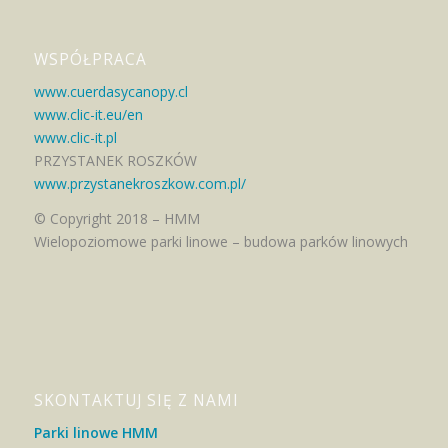
WSPÓŁPRACA
www.cuerdasycanopy.cl
www.clic-it.eu/en
www.clic-it.pl
PRZYSTANEK ROSZKÓW
www.przystanekroszkow.com.pl/
© Copyright 2018 – HMM
Wielopoziomowe parki linowe – budowa parków linowych
SKONTAKTUJ SIĘ Z NAMI
Parki linowe HMM